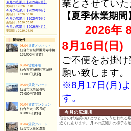
業とさせていた
今月の広瀬川【2026年7月】
更新日：2026.07.01
今月の広瀬川【2026年6月】
【夏季休業期間
更新日：2026.06.02
今月の広瀬川【2026年5月】
更新日：2026.05.07
2026年 
今月の広瀬川【2026年4月】
更新日：2026.04.03
新着物件
8月16日(日)
08/04
賃貸メゾネット
仙台市宮城野区元寺小路
135,000円[賃貸]
ご不便をお掛け
08/04
貸駐車場
願い致します。
仙台市宮城野区宮城野
11,000円[賃貸]
※8月17日(月
08/04
賃貸アパート
仙台市太白区長町
79,000円[賃貸]
す。
08/04
賃貸マンション
仙台市太白区長町
今月の広瀬川
88,000円[賃貸]
仙台の代名詞のひとつとしてうたわれる
近くにあります。月々の広瀬川の様子を
08/04
賃貸アパート
仙台市太白区鹿野