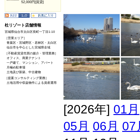
52,000円[賃貸]
杜リゾート店舗情報
宮城県仙台市太白区長町一丁目1-10
［営業エリア］
青葉区・宮城野区・若林区・太白区
仙台市を中心とした宮城県全域
［不動産賃貸売買の媒介・管理業務］
オフィス、商業テナント
一戸建て、マンション、アパート
月極め駐車場
土地及び新築、中古建物
［提案コンサルティング業務］
土地活用や収益物件による資産運用
[2026年]
01月
05月
06月
07