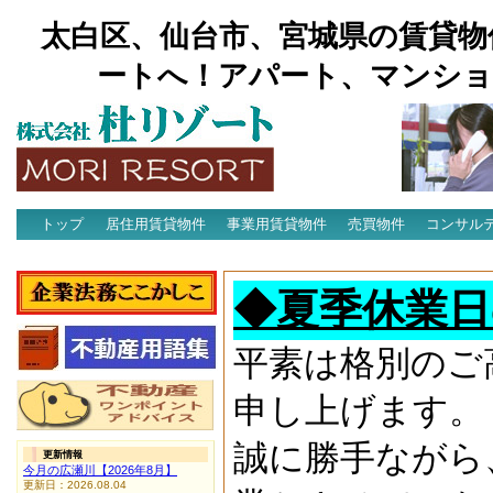
太白区、仙台市、宮城県の賃貸物
ートへ！アパート、マンショ
トップ
居住用賃貸物件
事業用賃貸物件
売買物件
コンサル
アクセス
◆夏季休業日
平素は格別のご
申し上げます。
誠に勝手ながら
更新情報
今月の広瀬川【2026年8月】
更新日：2026.08.04