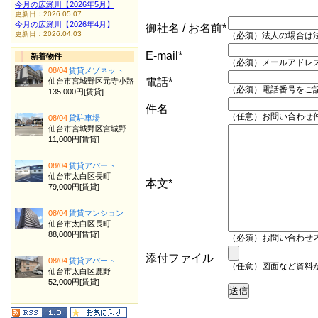
今月の広瀬川【2026年5月】
更新日：2026.05.07
今月の広瀬川【2026年4月】
御社名 / お名前*
更新日：2026.04.03
（必須）法人の場合は
E-mail*
新着物件
（必須）メールアドレ
08/04
賃貸メゾネット
電話*
仙台市宮城野区元寺小路
（必須）電話番号をご
135,000円[賃貸]
件名
（任意）お問い合わせ
08/04
貸駐車場
仙台市宮城野区宮城野
11,000円[賃貸]
08/04
賃貸アパート
仙台市太白区長町
本文*
79,000円[賃貸]
08/04
賃貸マンション
仙台市太白区長町
88,000円[賃貸]
（必須）お問い合わせ内
添付ファイル
08/04
賃貸アパート
（任意）図面など資料
仙台市太白区鹿野
52,000円[賃貸]