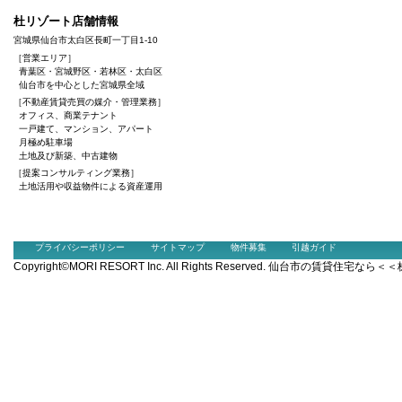
杜リゾート店舗情報
宮城県仙台市太白区長町一丁目1-10
［営業エリア］
青葉区・宮城野区・若林区・太白区
仙台市を中心とした宮城県全域
［不動産賃貸売買の媒介・管理業務］
オフィス、商業テナント
一戸建て、マンション、アパート
月極め駐車場
土地及び新築、中古建物
［提案コンサルティング業務］
土地活用や収益物件による資産運用
プライバシーポリシー
サイトマップ
物件募集
引越ガイド
Copyright©MORI RESORT Inc. All Rights Reserved. 仙台市