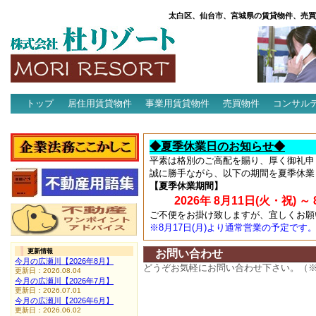
太白区、仙台市、宮城県の賃貸物件、売買
トップ
居住用賃貸物件
事業用賃貸物件
売買物件
コンサル
アクセス
◆夏季休業日のお知らせ◆
平素は格別のご高配を賜り、厚く御礼申
誠に勝手ながら、以下の期間を夏季休業
【夏季休業期間】
2026年 8月11日(火・祝) ～ 
ご不便をお掛け致しますが、宜しくお願
※8月17日(月)より通常営業の予定です
更新情報
お問い合わせ
今月の広瀬川【2026年8月】
どうぞお気軽にお問い合わせ下さい。（
更新日：2026.08.04
今月の広瀬川【2026年7月】
更新日：2026.07.01
今月の広瀬川【2026年6月】
更新日：2026.06.02