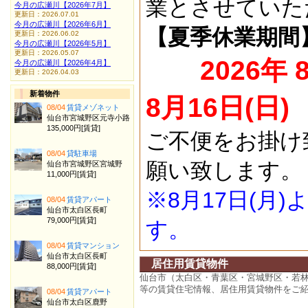
業とさせていた
今月の広瀬川【2026年7月】
更新日：2026.07.01
今月の広瀬川【2026年6月】
【夏季休業期間
更新日：2026.06.02
今月の広瀬川【2026年5月】
更新日：2026.05.07
2026年 
今月の広瀬川【2026年4月】
更新日：2026.04.03
新着物件
8月16日(日)
08/04
賃貸メゾネット
仙台市宮城野区元寺小路
135,000円[賃貸]
ご不便をお掛け
08/04
貸駐車場
願い致します。
仙台市宮城野区宮城野
11,000円[賃貸]
※8月17日(月
08/04
賃貸アパート
仙台市太白区長町
79,000円[賃貸]
す。
08/04
賃貸マンション
仙台市太白区長町
居住用賃貸物件
88,000円[賃貸]
仙台市（太白区・青葉区・宮城野区・若
等の賃貸住宅情報、居住用賃貸物件をご
08/04
賃貸アパート
仙台市太白区鹿野