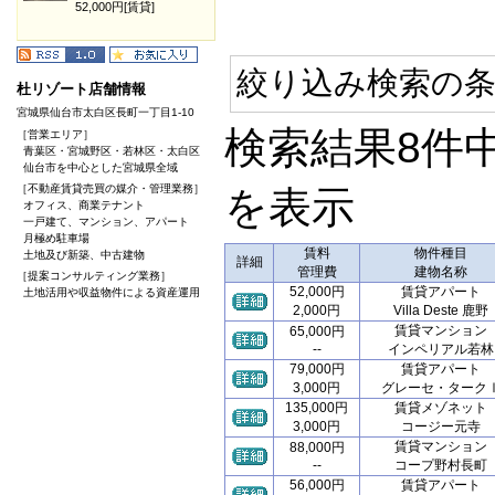
52,000円[賃貸]
絞り込み検索の条
杜リゾート店舗情報
宮城県仙台市太白区長町一丁目1-10
検索結果8件
［営業エリア］
青葉区・宮城野区・若林区・太白区
仙台市を中心とした宮城県全域
［不動産賃貸売買の媒介・管理業務］
を表示
オフィス、商業テナント
一戸建て、マンション、アパート
月極め駐車場
賃料
物件種目
土地及び新築、中古建物
詳細
管理費
建物名称
［提案コンサルティング業務］
52,000円
賃貸アパート
土地活用や収益物件による資産運用
2,000円
Villa Deste 鹿野
賃貸マンション
65,000円
--
インペリアル若林
79,000円
賃貸アパート
3,000円
グレーセ・ターク
135,000円
賃貸メゾネット
3,000円
コージー元寺
賃貸マンション
88,000円
--
コープ野村長町
56,000円
賃貸アパート