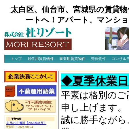
太白区、仙台市、宮城県の賃貸物
ートへ！アパート、マンショ
トップ
居住用賃貸物件
事業用賃貸物件
売買物件
コンサル
アクセス
◆夏季休業日
平素は格別のご
申し上げます。
誠に勝手ながら
更新情報
今月の広瀬川【2026年8月】
更新日：2026.08.04