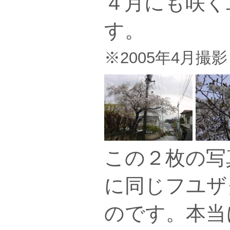
４月にも咲く
す。
※2005年4月撮影
この２枚の写真
に同じフユザ
のです。本当