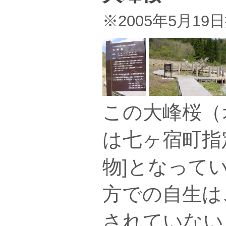
※2005年5月19
この大峰桜（
は七ヶ宿町指
物]となって
方での自生は
されていない