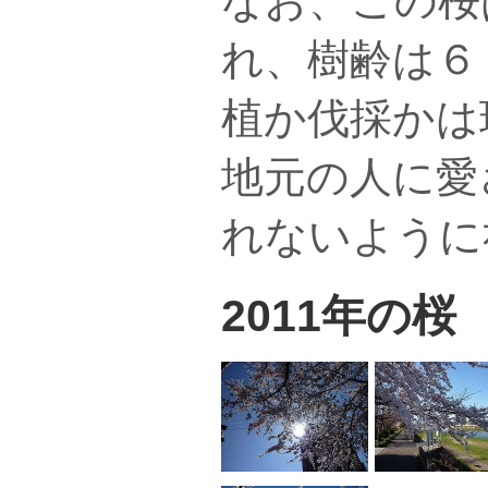
なお、この桜
れ、樹齢は６
植か伐採かは
地元の人に愛
れないように
2011年の桜