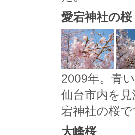
愛宕神社の桜
2009年。青
仙台市内を見
宕神社の桜で
大峰桜