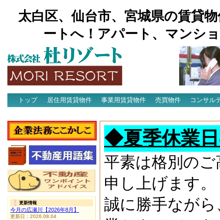
太白区、仙台市、宮城県の賃貸物
ートへ！アパート、マンショ
トップ
居住用賃貸物件
事業用賃貸物件
売買物件
コンサル
アクセス
◆夏季休業日
平素は格別のご
申し上げます。
誠に勝手ながら
更新情報
今月の広瀬川【2026年8月】
更新日：2026.08.04