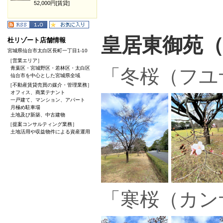
52,000円[賃貸]
皇居東御苑
杜リゾート店舗情報
宮城県仙台市太白区長町一丁目1-10
［営業エリア］
青葉区・宮城野区・若林区・太白区
「冬桜（フユ
仙台市を中心とした宮城県全域
［不動産賃貸売買の媒介・管理業務］
オフィス、商業テナント
一戸建て、マンション、アパート
月極め駐車場
土地及び新築、中古建物
［提案コンサルティング業務］
土地活用や収益物件による資産運用
「寒桜（カン