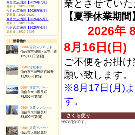
業とさせていた
今月の広瀬川【2026年7月】
更新日：2026.07.01
今月の広瀬川【2026年6月】
【夏季休業期間
更新日：2026.06.02
今月の広瀬川【2026年5月】
更新日：2026.05.07
2026年 
今月の広瀬川【2026年4月】
更新日：2026.04.03
新着物件
8月16日(日)
08/04
賃貸メゾネット
仙台市宮城野区元寺小路
135,000円[賃貸]
ご不便をお掛け
08/04
貸駐車場
願い致します。
仙台市宮城野区宮城野
11,000円[賃貸]
※8月17日(月
08/04
賃貸アパート
仙台市太白区長町
79,000円[賃貸]
す。
08/04
賃貸マンション
仙台市太白区長町
さくら便り
88,000円[賃貸]
桜の紹介です。
08/04
賃貸アパート
仙台市太白区鹿野