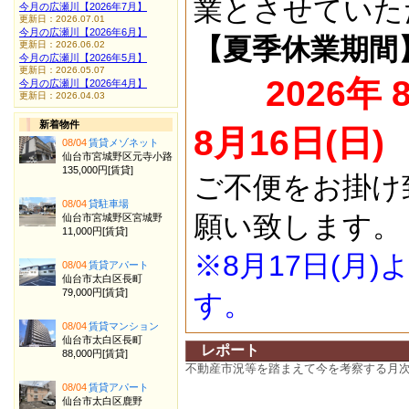
業とさせていた
今月の広瀬川【2026年7月】
更新日：2026.07.01
今月の広瀬川【2026年6月】
【夏季休業期間
更新日：2026.06.02
今月の広瀬川【2026年5月】
更新日：2026.05.07
2026年 
今月の広瀬川【2026年4月】
更新日：2026.04.03
新着物件
8月16日(日)
08/04
賃貸メゾネット
仙台市宮城野区元寺小路
135,000円[賃貸]
ご不便をお掛け
08/04
貸駐車場
願い致します。
仙台市宮城野区宮城野
11,000円[賃貸]
※8月17日(月
08/04
賃貸アパート
仙台市太白区長町
79,000円[賃貸]
す。
08/04
賃貸マンション
仙台市太白区長町
レポート
88,000円[賃貸]
不動産市況等を踏まえて今を考察する月
08/04
賃貸アパート
仙台市太白区鹿野