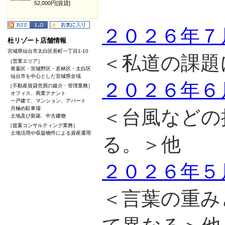
52,000円[賃貸]
２０２６年７
杜リゾート店舗情報
宮城県仙台市太白区長町一丁目1-10
＜私道の課題
［営業エリア］
青葉区・宮城野区・若林区・太白区
仙台市を中心とした宮城県全域
２０２６年６
［不動産賃貸売買の媒介・管理業務］
オフィス、商業テナント
一戸建て、マンション、アパート
月極め駐車場
＜台風などの
土地及び新築、中古建物
［提案コンサルティング業務］
土地活用や収益物件による資産運用
る。＞他
２０２６年５
＜言葉の重み