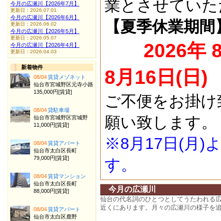
業とさせていた
今月の広瀬川【2026年7月】
更新日：2026.07.01
今月の広瀬川【2026年6月】
【夏季休業期間
更新日：2026.06.02
今月の広瀬川【2026年5月】
更新日：2026.05.07
2026年 
今月の広瀬川【2026年4月】
更新日：2026.04.03
新着物件
8月16日(日)
08/04
賃貸メゾネット
仙台市宮城野区元寺小路
135,000円[賃貸]
ご不便をお掛け
08/04
貸駐車場
願い致します。
仙台市宮城野区宮城野
11,000円[賃貸]
※8月17日(月
08/04
賃貸アパート
仙台市太白区長町
79,000円[賃貸]
す。
08/04
賃貸マンション
仙台市太白区長町
今月の広瀬川
88,000円[賃貸]
仙台の代名詞のひとつとしてうたわれる
近くにあります。月々の広瀬川の様子を
08/04
賃貸アパート
仙台市太白区鹿野