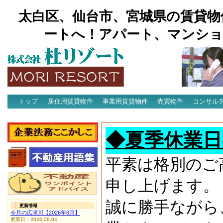
太白区、仙台市、宮城県の賃貸物
ートへ！アパート、マンショ
トップ
居住用賃貸物件
事業用賃貸物件
売買物件
コンサル
アクセス
◆夏季休業日
平素は格別のご
申し上げます。
誠に勝手ながら
更新情報
今月の広瀬川【2026年8月】
更新日：2026.08.04