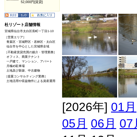
52,000円[賃貸]
杜リゾート店舗情報
宮城県仙台市太白区長町一丁目1-10
［営業エリア］
青葉区・宮城野区・若林区・太白区
仙台市を中心とした宮城県全域
［不動産賃貸売買の媒介・管理業務］
オフィス、商業テナント
一戸建て、マンション、アパート
月極め駐車場
土地及び新築、中古建物
［提案コンサルティング業務］
土地活用や収益物件による資産運用
[2026年]
01月
05月
06月
07