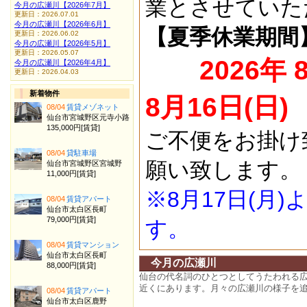
業とさせていた
今月の広瀬川【2026年7月】
更新日：2026.07.01
今月の広瀬川【2026年6月】
【夏季休業期間
更新日：2026.06.02
今月の広瀬川【2026年5月】
更新日：2026.05.07
2026年 
今月の広瀬川【2026年4月】
更新日：2026.04.03
新着物件
8月16日(日)
08/04
賃貸メゾネット
仙台市宮城野区元寺小路
135,000円[賃貸]
ご不便をお掛け
08/04
貸駐車場
願い致します。
仙台市宮城野区宮城野
11,000円[賃貸]
※8月17日(月
08/04
賃貸アパート
仙台市太白区長町
79,000円[賃貸]
す。
08/04
賃貸マンション
仙台市太白区長町
今月の広瀬川
88,000円[賃貸]
仙台の代名詞のひとつとしてうたわれる
近くにあります。月々の広瀬川の様子を
08/04
賃貸アパート
仙台市太白区鹿野