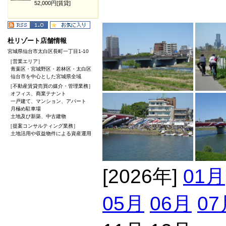
52,000円[賃貸]
杜リゾート店舗情報
宮城県仙台市太白区長町一丁目1-10
［営業エリア］
青葉区・宮城野区・若林区・太白区
仙台市を中心とした宮城県全域
［不動産賃貸売買の媒介・管理業務］
オフィス、商業テナント
一戸建て、マンション、アパート
月極め駐車場
土地及び新築、中古建物
［提案コンサルティング業務］
土地活用や収益物件による資産運用
[2026年]
01月
05月
06月
07