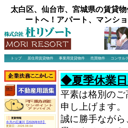
太白区、仙台市、宮城県の賃貸物
ートへ！アパート、マンショ
トップ
居住用賃貸物件
事業用賃貸物件
売買物件
コンサル
アクセス
◆夏季休業日
平素は格別のご
申し上げます。
誠に勝手ながら
更新情報
今月の広瀬川【2026年8月】
更新日：2026.08.04