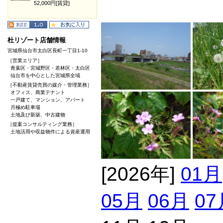
52,000円[賃貸]
杜リゾート店舗情報
宮城県仙台市太白区長町一丁目1-10
［営業エリア］
青葉区・宮城野区・若林区・太白区
仙台市を中心とした宮城県全域
［不動産賃貸売買の媒介・管理業務］
オフィス、商業テナント
一戸建て、マンション、アパート
月極め駐車場
土地及び新築、中古建物
［提案コンサルティング業務］
土地活用や収益物件による資産運用
[2026年]
01月
05月
06月
07