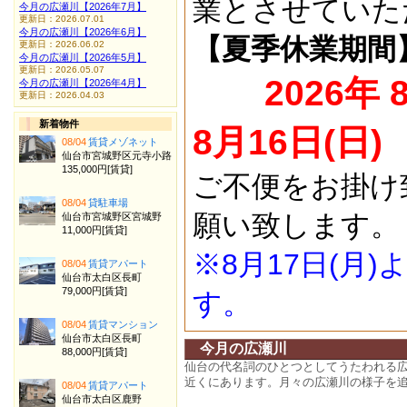
業とさせていた
今月の広瀬川【2026年7月】
更新日：2026.07.01
今月の広瀬川【2026年6月】
【夏季休業期間
更新日：2026.06.02
今月の広瀬川【2026年5月】
更新日：2026.05.07
2026年 
今月の広瀬川【2026年4月】
更新日：2026.04.03
新着物件
8月16日(日)
08/04
賃貸メゾネット
仙台市宮城野区元寺小路
135,000円[賃貸]
ご不便をお掛け
08/04
貸駐車場
願い致します。
仙台市宮城野区宮城野
11,000円[賃貸]
※8月17日(月
08/04
賃貸アパート
仙台市太白区長町
79,000円[賃貸]
す。
08/04
賃貸マンション
仙台市太白区長町
今月の広瀬川
88,000円[賃貸]
仙台の代名詞のひとつとしてうたわれる
近くにあります。月々の広瀬川の様子を
08/04
賃貸アパート
仙台市太白区鹿野