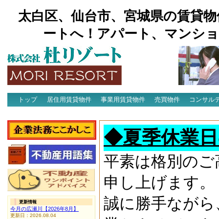
太白区、仙台市、宮城県の賃貸物
ートへ！アパート、マンショ
トップ
居住用賃貸物件
事業用賃貸物件
売買物件
コンサル
アクセス
◆夏季休業日
平素は格別のご
申し上げます。
誠に勝手ながら
更新情報
今月の広瀬川【2026年8月】
更新日：2026.08.04