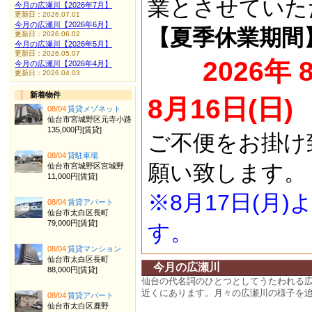
業とさせていた
今月の広瀬川【2026年7月】
更新日：2026.07.01
今月の広瀬川【2026年6月】
【夏季休業期間
更新日：2026.06.02
今月の広瀬川【2026年5月】
更新日：2026.05.07
2026年 
今月の広瀬川【2026年4月】
更新日：2026.04.03
新着物件
8月16日(日)
08/04
賃貸メゾネット
仙台市宮城野区元寺小路
135,000円[賃貸]
ご不便をお掛け
08/04
貸駐車場
願い致します。
仙台市宮城野区宮城野
11,000円[賃貸]
※8月17日(月
08/04
賃貸アパート
仙台市太白区長町
79,000円[賃貸]
す。
08/04
賃貸マンション
仙台市太白区長町
今月の広瀬川
88,000円[賃貸]
仙台の代名詞のひとつとしてうたわれる
近くにあります。月々の広瀬川の様子を
08/04
賃貸アパート
仙台市太白区鹿野