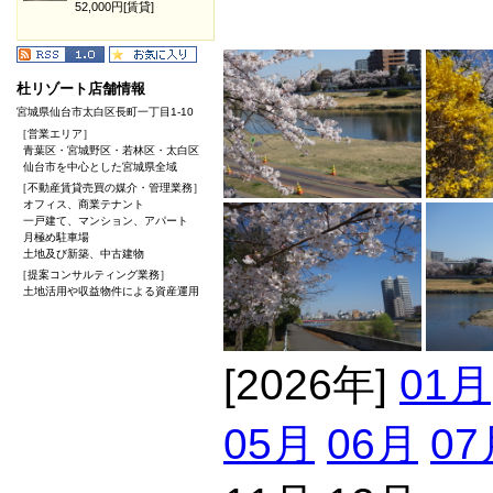
52,000円[賃貸]
杜リゾート店舗情報
宮城県仙台市太白区長町一丁目1-10
［営業エリア］
青葉区・宮城野区・若林区・太白区
仙台市を中心とした宮城県全域
［不動産賃貸売買の媒介・管理業務］
オフィス、商業テナント
一戸建て、マンション、アパート
月極め駐車場
土地及び新築、中古建物
［提案コンサルティング業務］
土地活用や収益物件による資産運用
[2026年]
01月
05月
06月
07