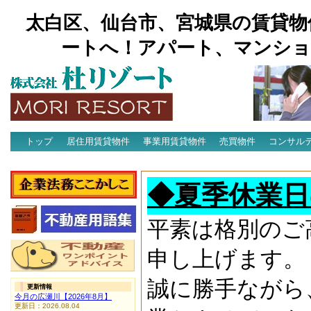
太白区、仙台市、宮城県の賃貸物
ートへ！アパート、マンショ
トップ
居住用賃貸物件
事業用賃貸物件
売買物件
コンサル
アクセス
◆夏季休業日
平素は格別のご
申し上げます。
誠に勝手ながら
更新情報
今月の広瀬川【2026年8月】
更新日：2026.08.04