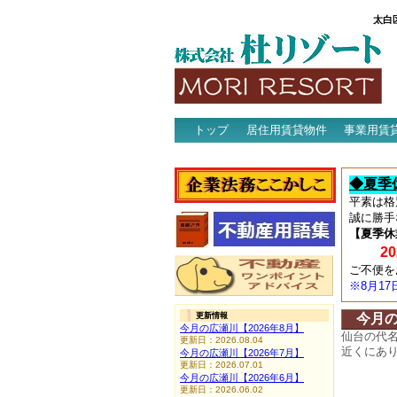
太白
トップ
居住用賃貸物件
事業用賃
アクセス
◆夏季
平素は格
誠に勝手
【夏季休
202
ご不便を
※8月1
更新情報
今月
今月の広瀬川【2026年8月】
仙台の代
更新日：2026.08.04
近くにあ
今月の広瀬川【2026年7月】
更新日：2026.07.01
今月の広瀬川【2026年6月】
更新日：2026.06.02