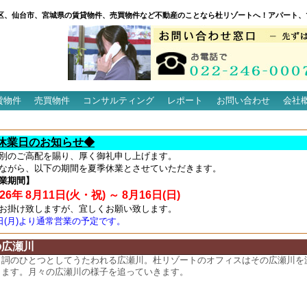
区、仙台市、宮城県の賃貸物件、売買物件など不動産のことなら杜リゾートへ！アパート、
貸物件
売買物件
コンサルティング
レポート
お問い合わせ
会社
休業日のお知らせ◆
別のご高配を賜り、厚く御礼申し上げます。
ながら、以下の期間を夏季休業とさせていただきます。
業期間】
6年 8月11日(火・祝) ～ 8月16日(日)
お掛け致しますが、宜しくお願い致します。
7日(月)より通常営業の予定です。
の広瀬川
名詞のひとつとしてうたわれる広瀬川。杜リゾートのオフィスはその広瀬川を
ります。月々の広瀬川の様子を追っていきます。