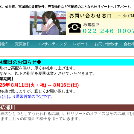
区、仙台市、宮城県の賃貸物件、売買物件など不動産のことなら杜リゾートへ！アパート、
貸物件
売買物件
コンサルティング
レポート
お問い合わせ
会社
休業日のお知らせ◆
別のご高配を賜り、厚く御礼申し上げます。
ながら、以下の期間を夏季休業とさせていただきます。
業期間】
6年 8月11日(火・祝) ～ 8月16日(日)
お掛け致しますが、宜しくお願い致します。
7日(月)より通常営業の予定です。
の広瀬川
名詞のひとつとしてうたわれる広瀬川。杜リゾートのオフィスはその広瀬川を
ります。月々の広瀬川の様子を追っていきます。