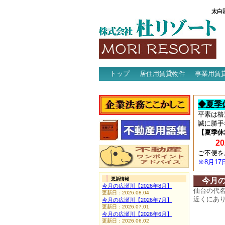
太白
トップ
居住用賃貸物件
事業用賃
アクセス
◆夏季
平素は格
誠に勝手
【夏季休
202
ご不便を
※8月1
更新情報
今月
今月の広瀬川【2026年8月】
仙台の代
更新日：2026.08.04
近くにあ
今月の広瀬川【2026年7月】
更新日：2026.07.01
今月の広瀬川【2026年6月】
更新日：2026.06.02