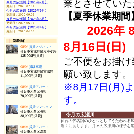
業とさせていた
今月の広瀬川【2026年7月】
更新日：2026.07.01
今月の広瀬川【2026年6月】
【夏季休業期間
更新日：2026.06.02
今月の広瀬川【2026年5月】
更新日：2026.05.07
2026年 
今月の広瀬川【2026年4月】
更新日：2026.04.03
新着物件
8月16日(日)
08/04
賃貸メゾネット
仙台市宮城野区元寺小路
135,000円[賃貸]
ご不便をお掛け
08/04
貸駐車場
願い致します。
仙台市宮城野区宮城野
11,000円[賃貸]
※8月17日(月
08/04
賃貸アパート
仙台市太白区長町
79,000円[賃貸]
す。
08/04
賃貸マンション
仙台市太白区長町
今月の広瀬川
88,000円[賃貸]
仙台の代名詞のひとつとしてうたわれる
近くにあります。月々の広瀬川の様子を
08/04
賃貸アパート
仙台市太白区鹿野