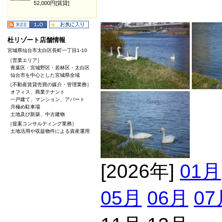
52,000円[賃貸]
杜リゾート店舗情報
宮城県仙台市太白区長町一丁目1-10
［営業エリア］
青葉区・宮城野区・若林区・太白区
仙台市を中心とした宮城県全域
［不動産賃貸売買の媒介・管理業務］
オフィス、商業テナント
一戸建て、マンション、アパート
月極め駐車場
土地及び新築、中古建物
［提案コンサルティング業務］
土地活用や収益物件による資産運用
[2026年]
01月
05月
06月
07