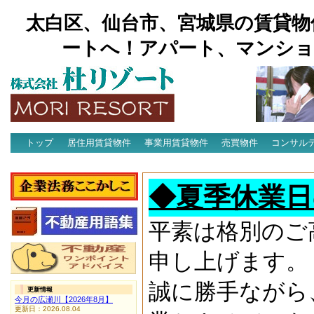
太白区、仙台市、宮城県の賃貸物
ートへ！アパート、マンショ
トップ
居住用賃貸物件
事業用賃貸物件
売買物件
コンサル
アクセス
◆夏季休業日
平素は格別のご
申し上げます。
誠に勝手ながら
更新情報
今月の広瀬川【2026年8月】
更新日：2026.08.04