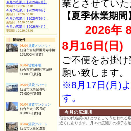
業とさせていた
今月の広瀬川【2026年7月】
更新日：2026.07.01
今月の広瀬川【2026年6月】
【夏季休業期間
更新日：2026.06.02
今月の広瀬川【2026年5月】
更新日：2026.05.07
2026年 
今月の広瀬川【2026年4月】
更新日：2026.04.03
新着物件
8月16日(日)
08/04
賃貸メゾネット
仙台市宮城野区元寺小路
135,000円[賃貸]
ご不便をお掛け
08/04
貸駐車場
願い致します。
仙台市宮城野区宮城野
11,000円[賃貸]
※8月17日(月
08/04
賃貸アパート
仙台市太白区長町
79,000円[賃貸]
す。
08/04
賃貸マンション
仙台市太白区長町
今月の広瀬川
88,000円[賃貸]
仙台の代名詞のひとつとしてうたわれる
近くにあります。月々の広瀬川の様子を
08/04
賃貸アパート
仙台市太白区鹿野