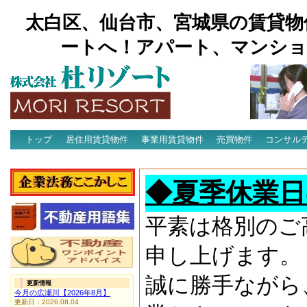
太白区、仙台市、宮城県の賃貸物
ートへ！アパート、マンショ
トップ
居住用賃貸物件
事業用賃貸物件
売買物件
コンサル
アクセス
◆夏季休業日
平素は格別のご
申し上げます。
誠に勝手ながら
更新情報
今月の広瀬川【2026年8月】
更新日：2026.08.04