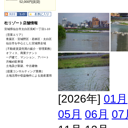
52,000円[賃貸]
杜リゾート店舗情報
宮城県仙台市太白区長町一丁目1-10
［営業エリア］
青葉区・宮城野区・若林区・太白区
仙台市を中心とした宮城県全域
［不動産賃貸売買の媒介・管理業務］
オフィス、商業テナント
一戸建て、マンション、アパート
月極め駐車場
土地及び新築、中古建物
［提案コンサルティング業務］
土地活用や収益物件による資産運用
[2026年]
01月
05月
06月
07