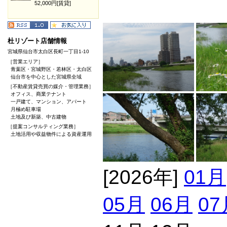
52,000円[賃貸]
杜リゾート店舗情報
宮城県仙台市太白区長町一丁目1-10
［営業エリア］
青葉区・宮城野区・若林区・太白区
仙台市を中心とした宮城県全域
［不動産賃貸売買の媒介・管理業務］
オフィス、商業テナント
一戸建て、マンション、アパート
月極め駐車場
土地及び新築、中古建物
［提案コンサルティング業務］
土地活用や収益物件による資産運用
[2026年]
01月
05月
06月
07