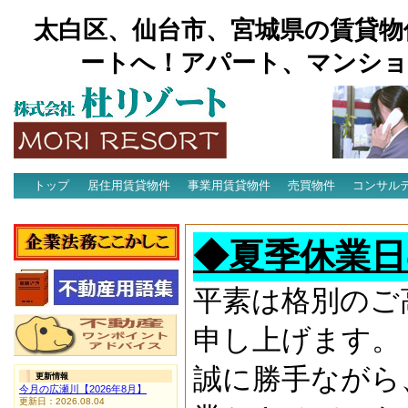
太白区、仙台市、宮城県の賃貸物
ートへ！アパート、マンショ
トップ
居住用賃貸物件
事業用賃貸物件
売買物件
コンサル
アクセス
◆夏季休業日
平素は格別のご
申し上げます。
誠に勝手ながら
更新情報
今月の広瀬川【2026年8月】
更新日：2026.08.04