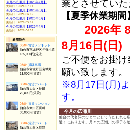
業とさせていた
今月の広瀬川【2026年7月】
更新日：2026.07.01
今月の広瀬川【2026年6月】
【夏季休業期間
更新日：2026.06.02
今月の広瀬川【2026年5月】
更新日：2026.05.07
2026年 
今月の広瀬川【2026年4月】
更新日：2026.04.03
新着物件
8月16日(日)
08/04
賃貸メゾネット
仙台市宮城野区元寺小路
135,000円[賃貸]
ご不便をお掛け
08/04
貸駐車場
願い致します。
仙台市宮城野区宮城野
11,000円[賃貸]
※8月17日(月
08/04
賃貸アパート
仙台市太白区長町
79,000円[賃貸]
す。
08/04
賃貸マンション
仙台市太白区長町
今月の広瀬川
88,000円[賃貸]
仙台の代名詞のひとつとしてうたわれる
近くにあります。月々の広瀬川の様子を
08/04
賃貸アパート
仙台市太白区鹿野