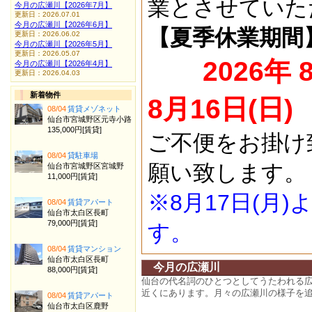
業とさせていた
今月の広瀬川【2026年7月】
更新日：2026.07.01
今月の広瀬川【2026年6月】
【夏季休業期間
更新日：2026.06.02
今月の広瀬川【2026年5月】
更新日：2026.05.07
2026年 
今月の広瀬川【2026年4月】
更新日：2026.04.03
新着物件
8月16日(日)
08/04
賃貸メゾネット
仙台市宮城野区元寺小路
135,000円[賃貸]
ご不便をお掛け
08/04
貸駐車場
願い致します。
仙台市宮城野区宮城野
11,000円[賃貸]
※8月17日(月
08/04
賃貸アパート
仙台市太白区長町
79,000円[賃貸]
す。
08/04
賃貸マンション
仙台市太白区長町
今月の広瀬川
88,000円[賃貸]
仙台の代名詞のひとつとしてうたわれる
近くにあります。月々の広瀬川の様子を
08/04
賃貸アパート
仙台市太白区鹿野