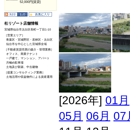
52,000円[賃貸]
杜リゾート店舗情報
宮城県仙台市太白区長町一丁目1-10
［営業エリア］
青葉区・宮城野区・若林区・太白区
仙台市を中心とした宮城県全域
［不動産賃貸売買の媒介・管理業務］
オフィス、商業テナント
一戸建て、マンション、アパート
月極め駐車場
土地及び新築、中古建物
［提案コンサルティング業務］
土地活用や収益物件による資産運用
[2026年]
01月
05月
06月
07