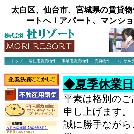
太白区、仙台市、宮城県の賃貸物
ートへ！アパート、マンショ
トップ
居住用賃貸物件
事業用賃貸物件
売買物件
コンサル
アクセス
◆夏季休業日
平素は格別のご
申し上げます。
誠に勝手ながら
更新情報
今月の広瀬川【2026年8月】
更新日：2026.08.04