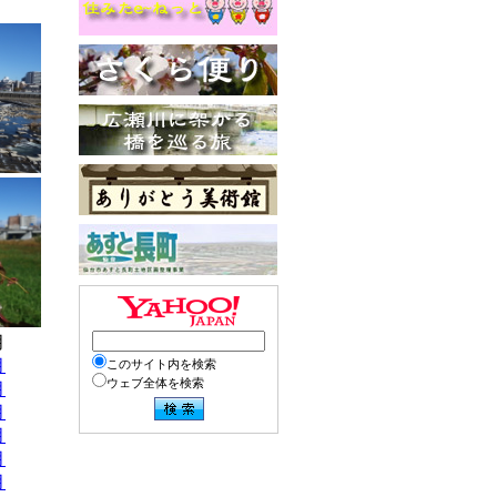
月
月
このサイト内を検索
ウェブ全体を検索
月
月
月
月
月