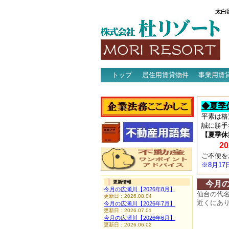
太白
トップ
居住用賃貸物件
事業用賃
アクセス
◆夏季
平素は格
誠に勝手
【夏季休
202
ご不便を
※8月1
更新情報
今月
今月の広瀬川【2026年8月】
仙台の代
更新日：2026.08.04
近くにあ
今月の広瀬川【2026年7月】
更新日：2026.07.01
今月の広瀬川【2026年6月】
更新日：2026.06.02