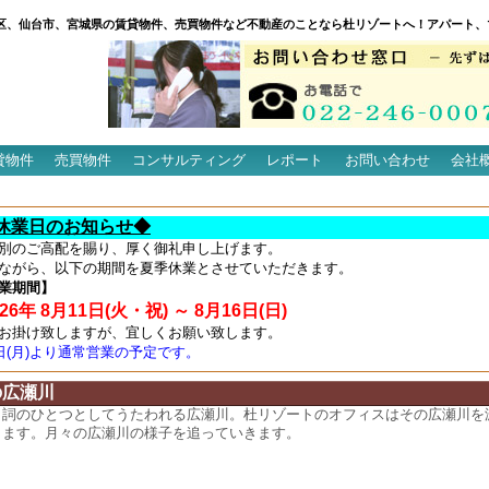
区、仙台市、宮城県の賃貸物件、売買物件など不動産のことなら杜リゾートへ！アパート、
貸物件
売買物件
コンサルティング
レポート
お問い合わせ
会社
休業日のお知らせ◆
別のご高配を賜り、厚く御礼申し上げます。
ながら、以下の期間を夏季休業とさせていただきます。
業期間】
6年 8月11日(火・祝) ～ 8月16日(日)
お掛け致しますが、宜しくお願い致します。
7日(月)より通常営業の予定です。
の広瀬川
名詞のひとつとしてうたわれる広瀬川。杜リゾートのオフィスはその広瀬川を
ります。月々の広瀬川の様子を追っていきます。