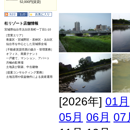
52,000円[賃貸]
杜リゾート店舗情報
宮城県仙台市太白区長町一丁目1-10
［営業エリア］
青葉区・宮城野区・若林区・太白区
仙台市を中心とした宮城県全域
［不動産賃貸売買の媒介・管理業務］
オフィス、商業テナント
一戸建て、マンション、アパート
月極め駐車場
土地及び新築、中古建物
［提案コンサルティング業務］
土地活用や収益物件による資産運用
[2026年]
01月
05月
06月
07