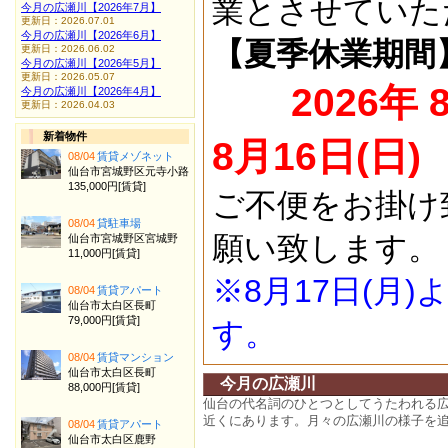
業とさせていた
今月の広瀬川【2026年7月】
更新日：2026.07.01
今月の広瀬川【2026年6月】
【夏季休業期間
更新日：2026.06.02
今月の広瀬川【2026年5月】
更新日：2026.05.07
2026年 
今月の広瀬川【2026年4月】
更新日：2026.04.03
新着物件
8月16日(日)
08/04
賃貸メゾネット
仙台市宮城野区元寺小路
135,000円[賃貸]
ご不便をお掛け
08/04
貸駐車場
願い致します。
仙台市宮城野区宮城野
11,000円[賃貸]
※8月17日(月
08/04
賃貸アパート
仙台市太白区長町
79,000円[賃貸]
す。
08/04
賃貸マンション
仙台市太白区長町
今月の広瀬川
88,000円[賃貸]
仙台の代名詞のひとつとしてうたわれる
近くにあります。月々の広瀬川の様子を
08/04
賃貸アパート
仙台市太白区鹿野