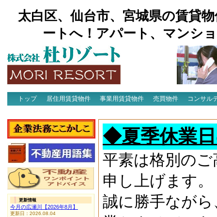
太白区、仙台市、宮城県の賃貸物
ートへ！アパート、マンショ
トップ
居住用賃貸物件
事業用賃貸物件
売買物件
コンサル
アクセス
◆夏季休業日
平素は格別のご
申し上げます。
誠に勝手ながら
更新情報
今月の広瀬川【2026年8月】
更新日：2026.08.04