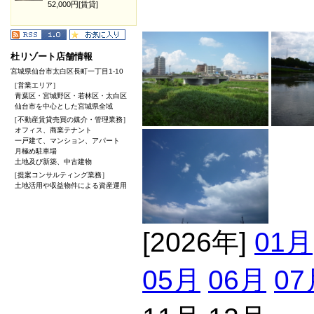
52,000円[賃貸]
杜リゾート店舗情報
宮城県仙台市太白区長町一丁目1-10
［営業エリア］
青葉区・宮城野区・若林区・太白区
仙台市を中心とした宮城県全域
［不動産賃貸売買の媒介・管理業務］
オフィス、商業テナント
一戸建て、マンション、アパート
月極め駐車場
土地及び新築、中古建物
［提案コンサルティング業務］
土地活用や収益物件による資産運用
[2026年]
01月
05月
06月
07