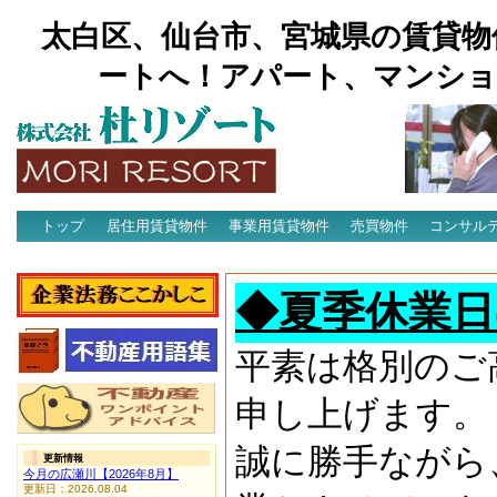
太白区、仙台市、宮城県の賃貸物
ートへ！アパート、マンショ
トップ
居住用賃貸物件
事業用賃貸物件
売買物件
コンサル
アクセス
◆夏季休業日
平素は格別のご
申し上げます。
誠に勝手ながら
更新情報
今月の広瀬川【2026年8月】
更新日：2026.08.04