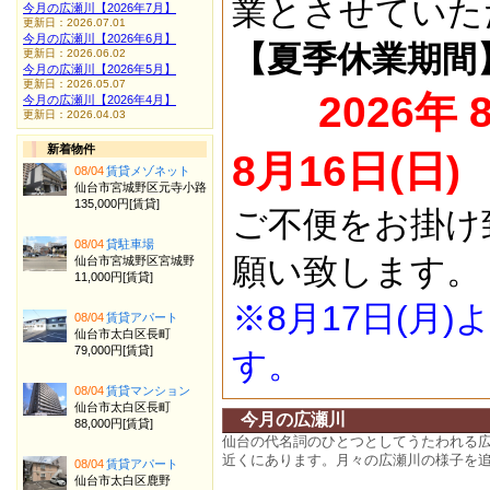
業とさせていた
今月の広瀬川【2026年7月】
更新日：2026.07.01
今月の広瀬川【2026年6月】
【夏季休業期間
更新日：2026.06.02
今月の広瀬川【2026年5月】
更新日：2026.05.07
2026年 
今月の広瀬川【2026年4月】
更新日：2026.04.03
新着物件
8月16日(日)
08/04
賃貸メゾネット
仙台市宮城野区元寺小路
135,000円[賃貸]
ご不便をお掛け
08/04
貸駐車場
願い致します。
仙台市宮城野区宮城野
11,000円[賃貸]
※8月17日(月
08/04
賃貸アパート
仙台市太白区長町
79,000円[賃貸]
す。
08/04
賃貸マンション
仙台市太白区長町
今月の広瀬川
88,000円[賃貸]
仙台の代名詞のひとつとしてうたわれる
近くにあります。月々の広瀬川の様子を
08/04
賃貸アパート
仙台市太白区鹿野