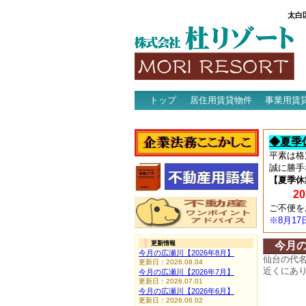
太白
トップ
居住用賃貸物件
事業用賃
アクセス
◆夏季
平素は格
誠に勝手
【夏季休
202
ご不便を
※8月1
更新情報
今月
今月の広瀬川【2026年8月】
仙台の代
更新日：2026.08.04
近くにあ
今月の広瀬川【2026年7月】
更新日：2026.07.01
今月の広瀬川【2026年6月】
更新日：2026.06.02