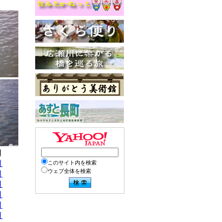
月
月
このサイト内を検索
ウェブ全体を検索
月
月
月
月
月