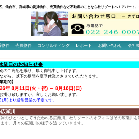
区、仙台市、宮城県の賃貸物件、売買物件など不動産のことなら杜リゾートへ！アパート、
貸物件
売買物件
コンサルティング
レポート
お問い合わせ
会社
休業日のお知らせ◆
別のご高配を賜り、厚く御礼申し上げます。
ながら、以下の期間を夏季休業とさせていただきます。
業期間】
6年 8月11日(火・祝) ～ 8月16日(日)
お掛け致しますが、宜しくお願い致します。
7日(月)より通常営業の予定です。
の広瀬川
名詞のひとつとしてうたわれる広瀬川。杜リゾートのオフィスはその広瀬川を
ります。月々の広瀬川の様子を追っていきます。