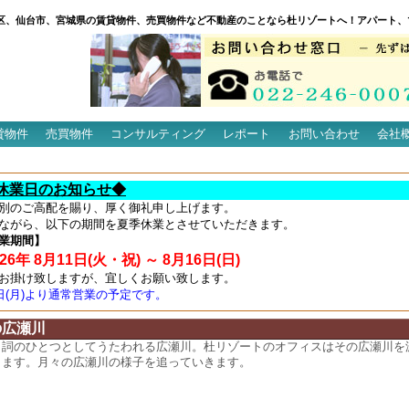
区、仙台市、宮城県の賃貸物件、売買物件など不動産のことなら杜リゾートへ！アパート、
貸物件
売買物件
コンサルティング
レポート
お問い合わせ
会社
休業日のお知らせ◆
別のご高配を賜り、厚く御礼申し上げます。
ながら、以下の期間を夏季休業とさせていただきます。
業期間】
6年 8月11日(火・祝) ～ 8月16日(日)
お掛け致しますが、宜しくお願い致します。
7日(月)より通常営業の予定です。
の広瀬川
名詞のひとつとしてうたわれる広瀬川。杜リゾートのオフィスはその広瀬川を
ります。月々の広瀬川の様子を追っていきます。