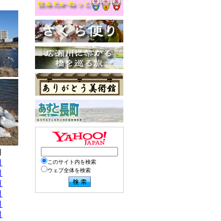
月
月
このサイト内を検索
ウェブ全体を検索
月
月
月
月
月