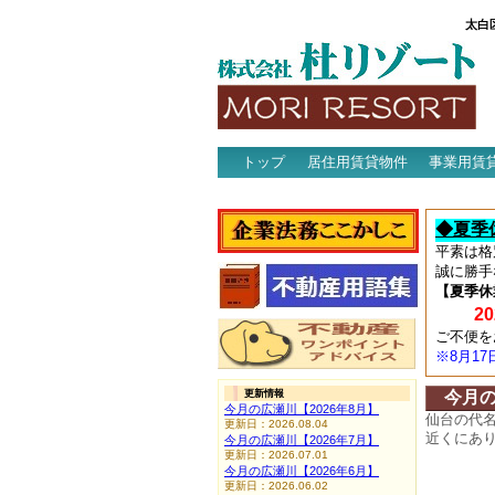
太白
トップ
居住用賃貸物件
事業用賃
アクセス
◆夏季
平素は格
誠に勝手
【夏季休
202
ご不便を
※8月1
更新情報
今月
今月の広瀬川【2026年8月】
仙台の代
更新日：2026.08.04
近くにあ
今月の広瀬川【2026年7月】
更新日：2026.07.01
今月の広瀬川【2026年6月】
更新日：2026.06.02