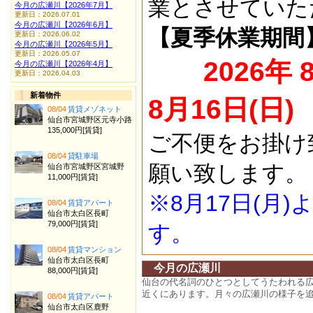
業とさせていた
今月の広瀬川【2026年7月】
更新日：2026.07.01
今月の広瀬川【2026年6月】
【夏季休業期間
更新日：2026.06.02
今月の広瀬川【2026年5月】
更新日：2026.05.07
2026年 
今月の広瀬川【2026年4月】
更新日：2026.04.03
新着物件
8月16日(日)
08/04
賃貸メゾネット
仙台市宮城野区元寺小路
135,000円[賃貸]
ご不便をお掛け
08/04
貸駐車場
願い致します。
仙台市宮城野区宮城野
11,000円[賃貸]
※8月17日(月
08/04
賃貸アパート
仙台市太白区長町
79,000円[賃貸]
す。
08/04
賃貸マンション
仙台市太白区長町
今月の広瀬川
88,000円[賃貸]
仙台の代名詞のひとつとしてうたわれる
近くにあります。月々の広瀬川の様子を
08/04
賃貸アパート
仙台市太白区鹿野