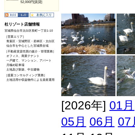
52,000円[賃貸]
杜リゾート店舗情報
宮城県仙台市太白区長町一丁目1-10
［営業エリア］
青葉区・宮城野区・若林区・太白区
仙台市を中心とした宮城県全域
［不動産賃貸売買の媒介・管理業務］
オフィス、商業テナント
一戸建て、マンション、アパート
月極め駐車場
土地及び新築、中古建物
［提案コンサルティング業務］
土地活用や収益物件による資産運用
[2026年]
01月
05月
06月
07