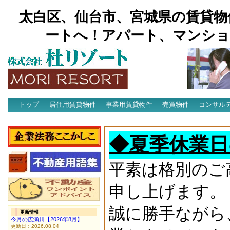
太白区、仙台市、宮城県の賃貸物
ートへ！アパート、マンショ
トップ
居住用賃貸物件
事業用賃貸物件
売買物件
コンサル
アクセス
◆夏季休業日
平素は格別のご
申し上げます。
誠に勝手ながら
更新情報
今月の広瀬川【2026年8月】
更新日：2026.08.04