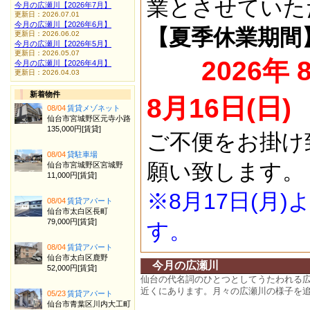
業とさせていた
今月の広瀬川【2026年7月】
更新日：2026.07.01
今月の広瀬川【2026年6月】
【夏季休業期間
更新日：2026.06.02
今月の広瀬川【2026年5月】
更新日：2026.05.07
2026年 
今月の広瀬川【2026年4月】
更新日：2026.04.03
新着物件
8月16日(日)
08/04
賃貸メゾネット
仙台市宮城野区元寺小路
135,000円[賃貸]
ご不便をお掛け
08/04
貸駐車場
願い致します。
仙台市宮城野区宮城野
11,000円[賃貸]
※8月17日(月
08/04
賃貸アパート
仙台市太白区長町
79,000円[賃貸]
す。
08/04
賃貸アパート
仙台市太白区鹿野
今月の広瀬川
52,000円[賃貸]
仙台の代名詞のひとつとしてうたわれる
近くにあります。月々の広瀬川の様子を
05/23
賃貸アパート
仙台市青葉区川内大工町