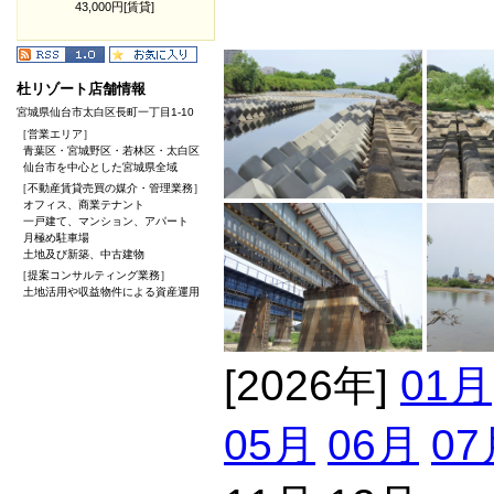
43,000円[賃貸]
杜リゾート店舗情報
宮城県仙台市太白区長町一丁目1-10
［営業エリア］
青葉区・宮城野区・若林区・太白区
仙台市を中心とした宮城県全域
［不動産賃貸売買の媒介・管理業務］
オフィス、商業テナント
一戸建て、マンション、アパート
月極め駐車場
土地及び新築、中古建物
［提案コンサルティング業務］
土地活用や収益物件による資産運用
[2026年]
01月
05月
06月
07