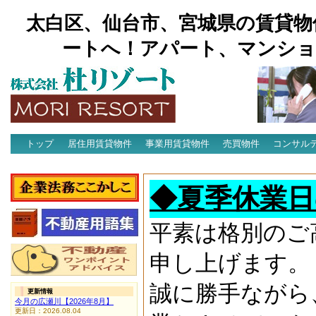
太白区、仙台市、宮城県の賃貸物
ートへ！アパート、マンショ
トップ
居住用賃貸物件
事業用賃貸物件
売買物件
コンサル
アクセス
◆夏季休業日
平素は格別のご
申し上げます。
誠に勝手ながら
更新情報
今月の広瀬川【2026年8月】
更新日：2026.08.04