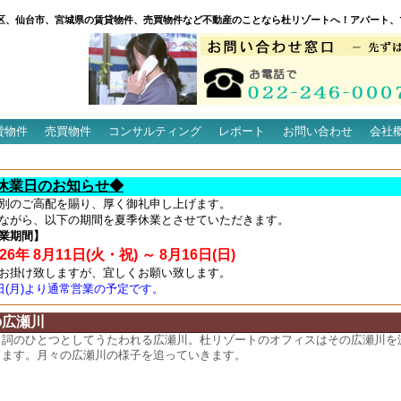
区、仙台市、宮城県の賃貸物件、売買物件など不動産のことなら杜リゾートへ！アパート、
貸物件
売買物件
コンサルティング
レポート
お問い合わせ
会社
休業日のお知らせ◆
別のご高配を賜り、厚く御礼申し上げます。
ながら、以下の期間を夏季休業とさせていただきます。
業期間】
6年 8月11日(火・祝) ～ 8月16日(日)
お掛け致しますが、宜しくお願い致します。
7日(月)より通常営業の予定です。
の広瀬川
名詞のひとつとしてうたわれる広瀬川。杜リゾートのオフィスはその広瀬川を
ります。月々の広瀬川の様子を追っていきます。