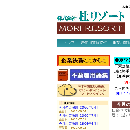
太白
トップ
居住用賃貸物件
事業用賃
アクセス
◆夏季
平素は格
誠に勝手
【夏季休
202
ご不便を
※8月1
更新情報
今月
今月の広瀬川【2026年8月】
仙台の代
更新日：2026.08.04
近くにあ
今月の広瀬川【2026年7月】
更新日：2026.07.01
今月の広瀬川【2026年6月】
更新日：2026.06.02