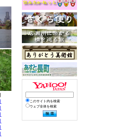
月
月
このサイト内を検索
ウェブ全体を検索
月
月
月
月
月