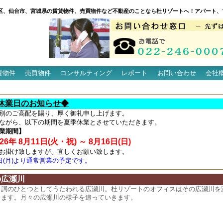
区、仙台市、宮城県の賃貸物件、売買物件など不動産のことなら杜リゾートへ！アパート、
貸物件
売買物件
コンサルティング
レポート
お問い合わせ
会社
休業日のお知らせ◆
別のご高配を賜り、厚く御礼申し上げます。
ながら、以下の期間を夏季休業とさせていただきます。
業期間】
6年 8月11日(火・祝) ～ 8月16日(日)
お掛け致しますが、宜しくお願い致します。
7日(月)より通常営業の予定です。
の広瀬川
名詞のひとつとしてうたわれる広瀬川。杜リゾートのオフィスはその広瀬川を
ります。月々の広瀬川の様子を追っていきます。