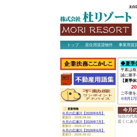
太白
トップ
居住用賃貸物件
事業用賃
アクセス
◆夏季
平素は格
誠に勝手
【夏季休
202
ご不便を
※8月1
更新情報
今月
今月の広瀬川【2026年8月】
仙台の代
更新日：2026.08.04
近くにあ
今月の広瀬川【2026年7月】
更新日：2026.07.01
今月の広瀬川【2026年6月】
更新日：2026.06.02