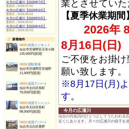
業とさせていた
今月の広瀬川【2026年7月】
更新日：2026.07.01
今月の広瀬川【2026年6月】
【夏季休業期間
更新日：2026.06.02
今月の広瀬川【2026年5月】
更新日：2026.05.07
2026年 
今月の広瀬川【2026年4月】
更新日：2026.04.03
新着物件
8月16日(日)
08/04
賃貸メゾネット
仙台市宮城野区元寺小路
135,000円[賃貸]
ご不便をお掛け
08/04
貸駐車場
願い致します。
仙台市宮城野区宮城野
11,000円[賃貸]
※8月17日(月
08/04
賃貸アパート
仙台市太白区長町
79,000円[賃貸]
す。
08/04
賃貸マンション
仙台市太白区長町
今月の広瀬川
88,000円[賃貸]
仙台の代名詞のひとつとしてうたわれる
近くにあります。月々の広瀬川の様子を
08/04
賃貸アパート
仙台市太白区鹿野