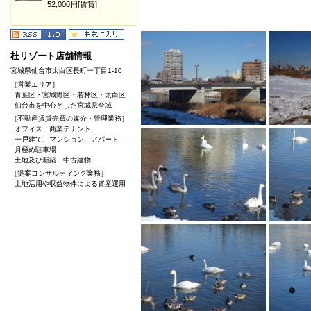
52,000円[賃貸]
杜リゾート店舗情報
宮城県仙台市太白区長町一丁目1-10
［営業エリア］
青葉区・宮城野区・若林区・太白区
仙台市を中心とした宮城県全域
［不動産賃貸売買の媒介・管理業務］
オフィス、商業テナント
一戸建て、マンション、アパート
月極め駐車場
土地及び新築、中古建物
［提案コンサルティング業務］
土地活用や収益物件による資産運用