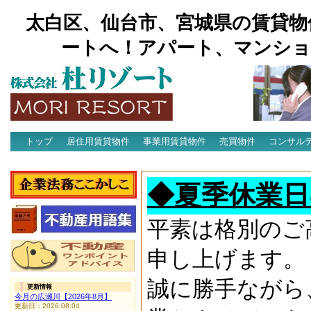
太白区、仙台市、宮城県の賃貸物
ートへ！アパート、マンショ
トップ
居住用賃貸物件
事業用賃貸物件
売買物件
コンサル
アクセス
◆夏季休業日
平素は格別のご
申し上げます。
誠に勝手ながら
更新情報
今月の広瀬川【2026年8月】
更新日：2026.08.04