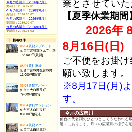
業とさせていた
今月の広瀬川【2026年7月】
更新日：2026.07.01
今月の広瀬川【2026年6月】
【夏季休業期間
更新日：2026.06.02
今月の広瀬川【2026年5月】
更新日：2026.05.07
2026年 
今月の広瀬川【2026年4月】
更新日：2026.04.03
新着物件
8月16日(日)
08/04
賃貸メゾネット
仙台市宮城野区元寺小路
135,000円[賃貸]
ご不便をお掛け
08/04
貸駐車場
願い致します。
仙台市宮城野区宮城野
11,000円[賃貸]
※8月17日(月
08/04
賃貸アパート
仙台市太白区長町
79,000円[賃貸]
す。
08/04
賃貸マンション
仙台市太白区長町
今月の広瀬川
88,000円[賃貸]
仙台の代名詞のひとつとしてうたわれる
近くにあります。月々の広瀬川の様子を
08/04
賃貸アパート
仙台市太白区鹿野