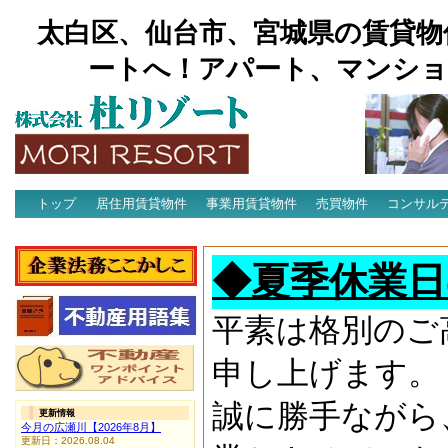
太白区、仙台市、宮城県の賃貸物
ートへ！アパート、マンショ
トップ
居住用賃貸物件
事業用賃貸物件
売買物件
コンサル
アクセス
◆夏季休業日
平素は格別のご
申し上げます。
誠に勝手ながら
更新情報
今月の広瀬川【2026年8月】
更新日：2026.08.04