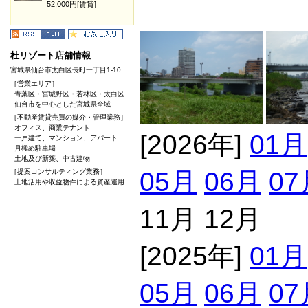
52,000円[賃貸]
杜リゾート店舗情報
宮城県仙台市太白区長町一丁目1-10
［営業エリア］
青葉区・宮城野区・若林区・太白区
仙台市を中心とした宮城県全域
［不動産賃貸売買の媒介・管理業務］
オフィス、商業テナント
[2026年]
01月
一戸建て、マンション、アパート
月極め駐車場
土地及び新築、中古建物
05月
06月
07
［提案コンサルティング業務］
土地活用や収益物件による資産運用
11月 12月
[2025年]
01月
05月
06月
07