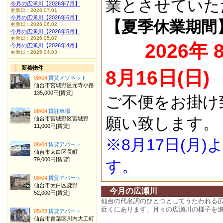
業とさせていた
今月の広瀬川【2026年7月】
更新日：2026.07.01
今月の広瀬川【2026年6月】
【夏季休業期間
更新日：2026.06.02
今月の広瀬川【2026年5月】
更新日：2026.05.07
2026年 
今月の広瀬川【2026年4月】
更新日：2026.04.03
新着物件
8月16日(日)
08/04
賃貸メゾネット
仙台市宮城野区元寺小路
135,000円[賃貸]
ご不便をお掛け
08/04
貸駐車場
願い致します。
仙台市宮城野区宮城野
11,000円[賃貸]
※8月17日(月
08/04
賃貸アパート
仙台市太白区長町
79,000円[賃貸]
す。
08/04
賃貸アパート
仙台市太白区鹿野
今月の広瀬川
52,000円[賃貸]
仙台の代名詞のひとつとしてうたわれる
近くにあります。月々の広瀬川の様子を
05/23
賃貸アパート
仙台市青葉区川内大工町