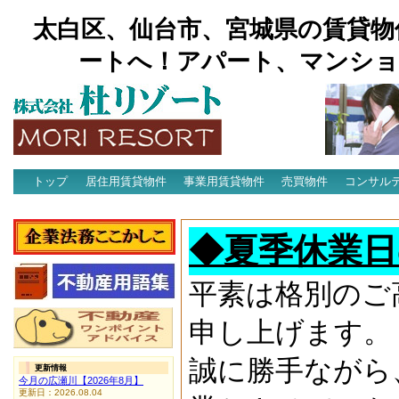
太白区、仙台市、宮城県の賃貸物
ートへ！アパート、マンショ
トップ
居住用賃貸物件
事業用賃貸物件
売買物件
コンサル
アクセス
◆夏季休業日
平素は格別のご
申し上げます。
誠に勝手ながら
更新情報
今月の広瀬川【2026年8月】
更新日：2026.08.04