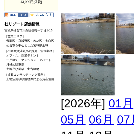
43,000円[賃貸]
杜リゾート店舗情報
宮城県仙台市太白区長町一丁目1-10
［営業エリア］
青葉区・宮城野区・若林区・太白区
仙台市を中心とした宮城県全域
［不動産賃貸売買の媒介・管理業務］
オフィス、商業テナント
一戸建て、マンション、アパート
月極め駐車場
土地及び新築、中古建物
［提案コンサルティング業務］
土地活用や収益物件による資産運用
[2026年]
01月
05月
06月
07