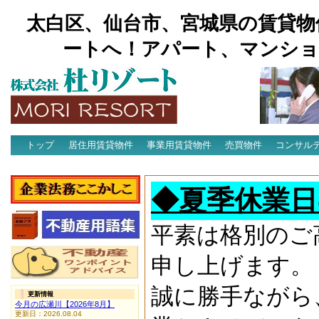
太白区、仙台市、宮城県の賃貸物
ートへ！アパート、マンショ
トップ
居住用賃貸物件
事業用賃貸物件
売買物件
コンサル
アクセス
◆夏季休業日
平素は格別のご
申し上げます。
誠に勝手ながら
更新情報
今月の広瀬川【2026年8月】
更新日：2026.08.04