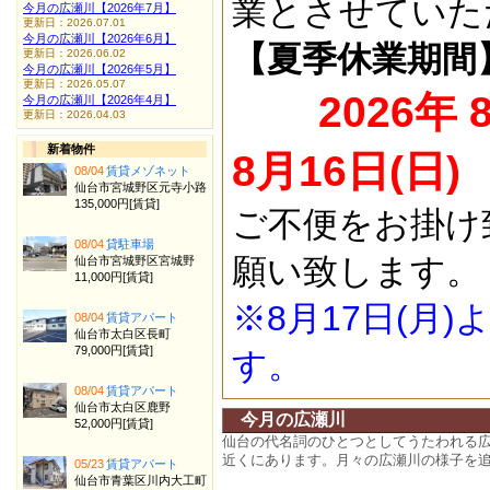
業とさせていた
今月の広瀬川【2026年7月】
更新日：2026.07.01
今月の広瀬川【2026年6月】
【夏季休業期間
更新日：2026.06.02
今月の広瀬川【2026年5月】
更新日：2026.05.07
2026年 
今月の広瀬川【2026年4月】
更新日：2026.04.03
新着物件
8月16日(日)
08/04
賃貸メゾネット
仙台市宮城野区元寺小路
135,000円[賃貸]
ご不便をお掛け
08/04
貸駐車場
願い致します。
仙台市宮城野区宮城野
11,000円[賃貸]
※8月17日(月
08/04
賃貸アパート
仙台市太白区長町
79,000円[賃貸]
す。
08/04
賃貸アパート
仙台市太白区鹿野
今月の広瀬川
52,000円[賃貸]
仙台の代名詞のひとつとしてうたわれる
近くにあります。月々の広瀬川の様子を
05/23
賃貸アパート
仙台市青葉区川内大工町