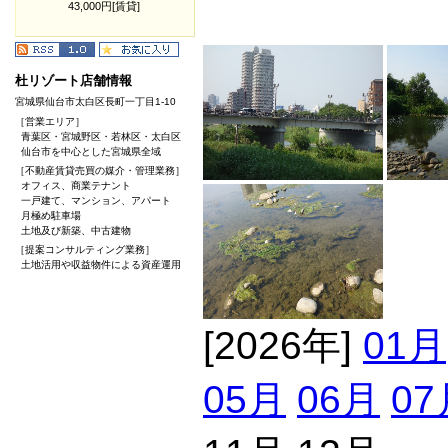
43,000円[賃貸]
杜リゾート店舗情報
宮城県仙台市太白区長町一丁目1-10
［営業エリア］
青葉区・宮城野区・若林区・太白区
仙台市を中心とした宮城県全域
［不動産賃貸売買の媒介・管理業務］
オフィス、商業テナント
一戸建て、マンション、アパート
月極め駐車場
土地及び新築、中古建物
［提案コンサルティング業務］
土地活用や収益物件による資産運用
[2026年]
01月
05月
06月
07