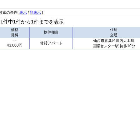
検索の条件[
表示
/
非表示
]
1件中1件から1件までを表示
価格
住所
物件種目
賃料
交通
--
仙台市青葉区川内大工町
賃貸アパート
43,000円
国際センター駅 徒歩10分