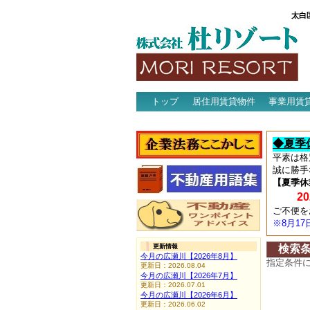
太白
トップ
居住用賃貸物件
事業用賃
アクセス
◆夏季
平素は格
誠に勝手
【夏季休
202
ご不便を
※8月1
更新情報
検索
今月の広瀬川【2026年8月】
指定条件
更新日：2026.08.04
今月の広瀬川【2026年7月】
更新日：2026.07.01
今月の広瀬川【2026年6月】
更新日：2026.06.02