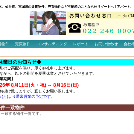
区、仙台市、宮城県の賃貸物件、売買物件など不動産のことなら杜リゾートへ！アパート、
貸物件
売買物件
コンサルティング
レポート
お問い合わせ
会社
休業日のお知らせ◆
別のご高配を賜り、厚く御礼申し上げます。
ながら、以下の期間を夏季休業とさせていただきます。
業期間】
6年 8月11日(火・祝) ～ 8月16日(日)
お掛け致しますが、宜しくお願い致します。
7日(月)より通常営業の予定です。
条件一致物件
に一致する物件一覧です。