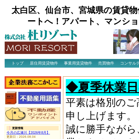
太白区、仙台市、宮城県の賃貸物
ートへ！アパート、マンショ
トップ
居住用賃貸物件
事業用賃貸物件
売買物件
コンサル
アクセス
◆夏季休業日
平素は格別のご
申し上げます。
誠に勝手ながら
更新情報
今月の広瀬川【2026年8月】
更新日：2026.08.04