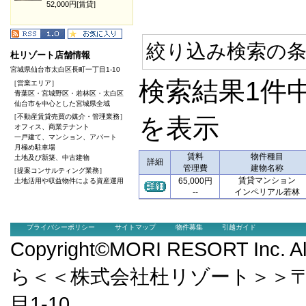
52,000円[賃貸]
絞り込み検索の条
杜リゾート店舗情報
宮城県仙台市太白区長町一丁目1-10
検索結果1件
［営業エリア］
青葉区・宮城野区・若林区・太白区
仙台市を中心とした宮城県全域
［不動産賃貸売買の媒介・管理業務］
を表示
オフィス、商業テナント
一戸建て、マンション、アパート
月極め駐車場
賃料
物件種目
土地及び新築、中古建物
詳細
管理費
建物名称
［提案コンサルティング業務］
賃貸マンション
65,000円
土地活用や収益物件による資産運用
--
インペリアル若林
プライバシーポリシー
サイトマップ
物件募集
引越ガイド
Copyright©MORI RESORT Inc.
ら＜＜株式会社杜リゾート＞＞〒9
目1-10