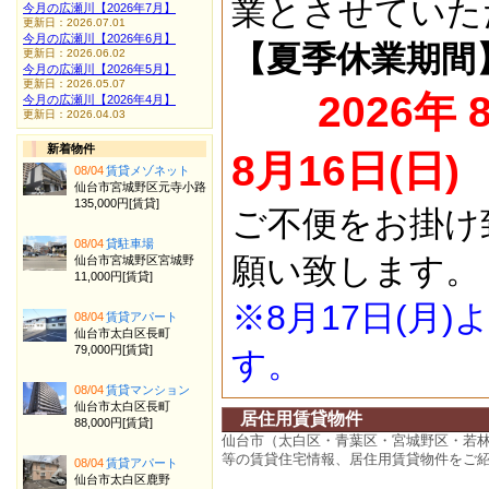
業とさせていた
今月の広瀬川【2026年7月】
更新日：2026.07.01
今月の広瀬川【2026年6月】
【夏季休業期間
更新日：2026.06.02
今月の広瀬川【2026年5月】
更新日：2026.05.07
2026年 
今月の広瀬川【2026年4月】
更新日：2026.04.03
新着物件
8月16日(日)
08/04
賃貸メゾネット
仙台市宮城野区元寺小路
135,000円[賃貸]
ご不便をお掛け
08/04
貸駐車場
願い致します。
仙台市宮城野区宮城野
11,000円[賃貸]
※8月17日(月
08/04
賃貸アパート
仙台市太白区長町
79,000円[賃貸]
す。
08/04
賃貸マンション
仙台市太白区長町
居住用賃貸物件
88,000円[賃貸]
仙台市（太白区・青葉区・宮城野区・若
等の賃貸住宅情報、居住用賃貸物件をご
08/04
賃貸アパート
仙台市太白区鹿野