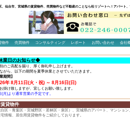
区、仙台市、宮城県の賃貸物件、売買物件など不動産のことなら杜リゾートへ！アパート、
貸物件
売買物件
コンサルティング
レポート
お問い合わせ
会社
休業日のお知らせ◆
別のご高配を賜り、厚く御礼申し上げます。
ながら、以下の期間を夏季休業とさせていただきます。
業期間】
6年 8月11日(火・祝) ～ 8月16日(日)
お掛け致しますが、宜しくお願い致します。
7日(月)より通常営業の予定です。
用賃貸物件
太白区・青葉区・宮城野区・若林区・泉区）、宮城県のアパート、マンション
住宅情報、居住用賃貸物件をご紹介しております。