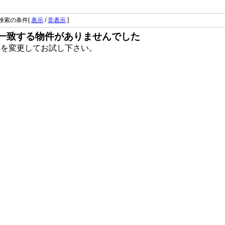
検索の条件[
表示
/
非表示
]
一致する物件がありませんでした
件を変更してお試し下さい。