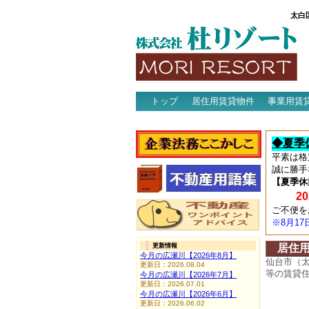
太白
トップ
居住用賃貸物件
事業用賃
アクセス
◆夏季
平素は格
誠に勝手
【夏季休
202
ご不便を
※8月1
更新情報
居住
今月の広瀬川【2026年8月】
仙台市（
更新日：2026.08.04
等の賃貸
今月の広瀬川【2026年7月】
更新日：2026.07.01
今月の広瀬川【2026年6月】
更新日：2026.06.02